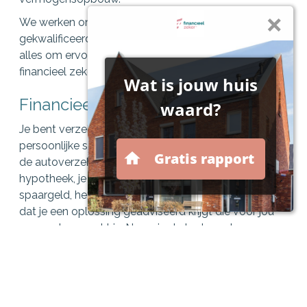
We werken onafhankelijk, zijn op de juiste wijze
gekwalificeerd en voelen ons betrokken. Wij doen
alles om ervoor te zorgen dat je je niet alleen
financieel zeker voelt, maar dat je dat ook bent.
Financieel maatwerk
Je bent verzekerd van maatwerk toegespitst op je
persoonlijke situatie. Of het nu gaat om bijvoorbeeld
de autoverzekering, de inboedelverzekering, de
hypotheek, je aanvullend pensioen, rente op je
spaargeld, het uitgangspunt van Financieel Zeker is
dat je een oplossing geadviseerd krijgt die voor jou
op maat gemaakt is. Nu en in de toekomst.
Advies-check vooraf
Een financieel advieskantoor dat verbonden is aan
Financieel Zeker biedt je meer zekerheid. Zo wordt