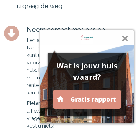
u graag de weg.
Neem contact met ons op
Een ander huis, dus een nieuwe hypotheek?
Nee, dat hoeft niet. Bij veel geldverstrekkers
kunt u uw hypotheek en de aantrekkelijke
voorwaarden meeverhuizen naar uw nieuwe
huis. Dit wordt ook wel de verhuisregeling of
meeneemregeling genoemd. Als u een lage
rente of aantrekkelijke hypotheekvorm heeft,
kan de verhuisregeling erg interessant zijn.
Pieters Financieel Advies | Financieel Zeker kan
u helpen met het beantwoorden van al uw
vragen. Een oriëntatiegesprek is vrijblijvend en
kost u niets!