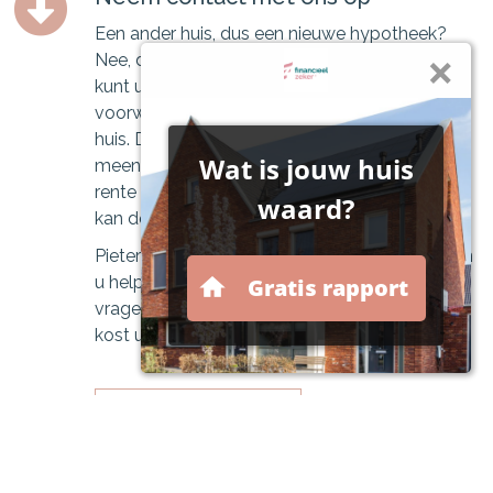
Een ander huis, dus een nieuwe hypotheek?
Nee, dat hoeft niet. Bij veel geldverstrekkers
kunt u uw hypotheek en de aantrekkelijke
voorwaarden meeverhuizen naar uw nieuwe
huis. Dit wordt ook wel de verhuisregeling of
meeneemregeling genoemd. Als u een lage
rente of aantrekkelijke hypotheekvorm heeft,
kan de verhuisregeling erg interessant zijn.
Pieters Financieel Advies | Financieel Zeker kan
u helpen met het beantwoorden van al uw
vragen. Een oriëntatiegesprek is vrijblijvend en
kost u niets!
Maak hier een afspraak
Onze rekentools