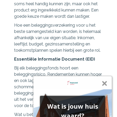
soms heel handig kunnen zijn, maar ook het
product erg ingewikkeld kunnen maken. Een
goede keuze maken wordt dan lastiger.
Hoe een beleggingsverzekering voor u het
beste samengesteld kan worden, is helemaal
afhankelijk van uw eigen situatie. Inkomen,
leeftijd, budget, gezinssamenstelling en
toekomstplannen spelen hierbij een grote rol.
Essentiële Informatie Document (EID)
Bij elk beleggingsfonds hoort een
beleggingsrisico. Rendementen kunnen hoger
en ook lager uitvallen. Daarnaast
schommelen ze meer naarmate de
beleggingsvorm risicovoller is. Rendementen
uit het verleden, garanderen dan ook niets
voor de toekomst.
Wat u betaalt, wordt bovendien niet volledig