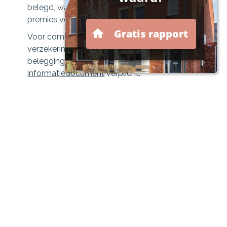
belegd, want een deel gaat op aan kosten en
premies voor aanvullende dekkingen.
Voor complexe beleggingsproducten of
verzekeringsproducten met een
beleggingscomponent is het
essentiële-
informatiedocument
verplicht.
Code Rendement en Risico
Algemene informatie over