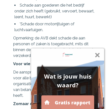
Schade aan goederen die het bedrijf
onder zich heeft (gebruikt, vervoert, bewaart,
leent, huurt, bewerkt)
'Schade door motorrijtuigen of
luchtvaartuigen.
Opmerking: de AVB dekt schade die aan
personen of zaken is toegebracht, mits dit
binnen de
verzekerde hoedanigheid
van de
verzekerde gebeurt.
Voor wie bedoeld
De aansprakelijkheids verzekering is bedoeld
voor alle bedrijven, ondernemingen en
organisaties in Nederland. Het is daarbij niet
van belang welke rechtsvorm het bedrijf
heeft.
Zomaar een voorbeeld