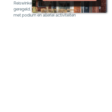
Reiswinkel 'Break a leg' heeft een open dag
geregeld. Zij heeft hiertoe een zaal gehuurd
met podium en allerlei activiteiten
georganiseerd. Zo worden verschillende
lezingen en filmvoorstellingen gegeven.
De bedoeling was het werven van nieuwe
klanten voor een speciale reisexpeditie. De
open dag was een succes. Helaas deed de
reiswinkel haar naam eer aan toen tijdens de
pauze iemand over de slecht weggewerkte
kabels van de belichting struikelde.
Een gebroken been was het gevolg. Het
slachtoffer bleek een topmodel te zijn en
stelde de reiswinkel aansprakelijk voor onder
andere haar gemis aan inkomsten. De claim
liep in de 'tonnen'.